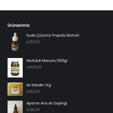
Ürünlerimiz
Suda Çözünür Propolis Ekstratı
₺
150,00
Mutluluk Macunu 500gr
₺
600,00
Arı Kebabı 1 Kg
₺
150,00
Apamix Ana Arı Dopingi
₺
125,00