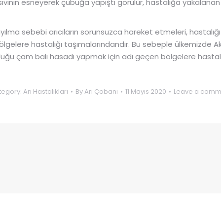
 sıvının esneyerek çubuğa yapıştı görülür, hastalığa yakalanan
ma sebebi arıcıların sorunsuzca hareket etmeleri, hastalığı
 bölgelere hastalığı taşımalarındandır. Bu sebeple ülkemizde 
nluğu çam balı hasadı yapmak için adı geçen bölgelere hastalıkl
tegory:
Arı Hastalıkları
By
Arı Çobanı
11 Mayıs 2020
Leave a comm