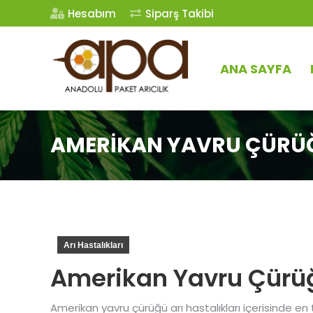
Hesabım
Siparş Takibi
ANA SAYFA
AMERIKAN YAVRU ÇÜRÜ
Arı Hastalıkları
Amerikan Yavru Çürü
Amerikan yavru çürüğü arı hastalıkları içerisinde en te