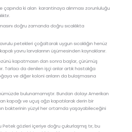
tre çapında ki alan karantinaya alınması zorunluluğu
ktır.
amasını doğru zamanda doğru sıcaklıkta
avrulu petekleri çoğaltarak uygun sıcaklığın henüz
palı yavru larvalarının üşümesinden kaynaklanır.
gözünü kapatmasın dan sonra başlar, çürümüş
. Tarlacı da denilen işçi arılar artık hastalığa
doğaya ve diğer koloni arıların da bulaşmasına
günümüzde bulunamamıştır. Bundan dolayı Amerikan
an kapağı ve uçuş ağzı kapatılarak derin bir
ının bakterinin yüzyıl her ortamda yaşayabileceğini
lu Petek gözleri içeriye doğru çukurlaşmış tır, bu