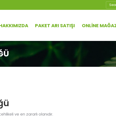
Ara
HAKKIMIZDA
PAKET ARI SATIŞI
ONLINE MAĞA
ĞÜ
ğü
hlikeli ve en zararlı olanıdır.