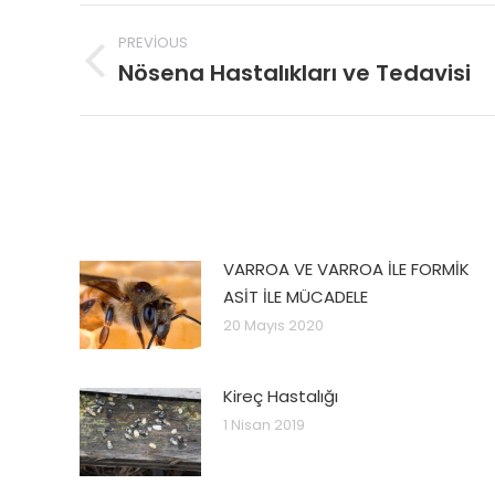
Post
PREVIOUS
navigation
Nösena Hastalıkları ve Tedavisi
Previous
post:
VARROA VE VARROA İLE FORMİK
ASİT İLE MÜCADELE
20 Mayıs 2020
Kireç Hastalığı
1 Nisan 2019