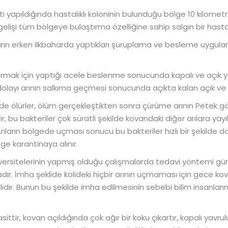
i yapıldığında hastalıklı koloninin bulunduğu bölge 10 kilome
gelişi tüm bölgeye bulaştırma özelliğine sahip salgın bir hastalı
arın erken ilkbaharda yaptıkları şuruplama ve besleme uygul
ndırmak için yaptığı acele beslenme sonucunda kapalı ve açık y
yı arının salkıma geçmesi sonucunda açıkta kalan açık ve ka
de ölürler, ölüm gerçekleştikten sonra çürüme arının Petek 
bu bakteriler çok süratli şekilde kovandaki diğer arılara yayılır
 Arıların bölgede uçması sonucu bu bakteriler hızlı bir şekilde 
ge karantinaya alınır.
versitelerinin yapmış olduğu çalışmalarda tedavi yöntemi 
ır. İmha şeklide kolideki hiçbir arının uçmaması için gece kov
alıdır. Bunun bu şekilde imha edilmesinin sebebi bilim insanlar
ttir, kovan açıldığında çok ağır bir koku çıkartır, kapalı yavru