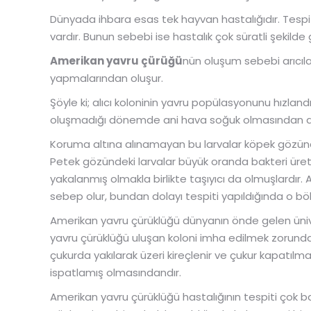
Dünyada ihbara esas tek hayvan hastalığıdır. Tespit
vardır. Bunun sebebi ise hastalık çok süratli şekilde 
Amerikan yavru çürüğü
nün oluşum sebebi arıcıl
yapmalarından oluşur.
Şöyle ki; alıcı koloninin yavru popülasyonunu hızla
oluşmadığı dönemde ani hava soğuk olmasından dola
Koruma altına alınamayan bu larvalar köpek gözün
Petek gözündeki larvalar büyük oranda bakteri üretir, 
yakalanmış olmakla birlikte taşıyıcı da olmuşlardır.
sebep olur, bundan dolayı tespiti yapıldığında o böl
Amerikan yavru çürüklüğü dünyanın önde gelen üni
yavru çürüklüğü uluşan koloni imha edilmek zorundad
çukurda yakılarak üzeri kireçlenir ve çukur kapatılm
ispatlamış olmasındandır.
Amerikan yavru çürüklüğü hastalığının tespiti çok basi