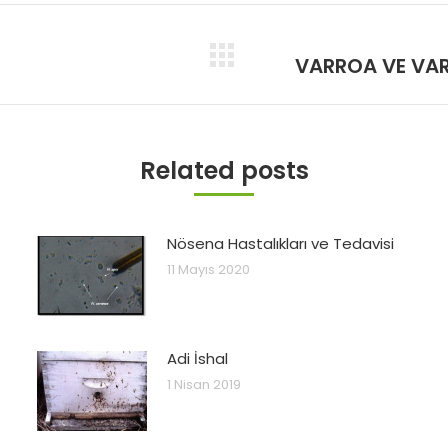
VARROA VE VAR
Next
post:
Related posts
Nösena Hastalıkları ve Tedavisi
11 Mayıs 2020
Adi İshal
1 Nisan 2019