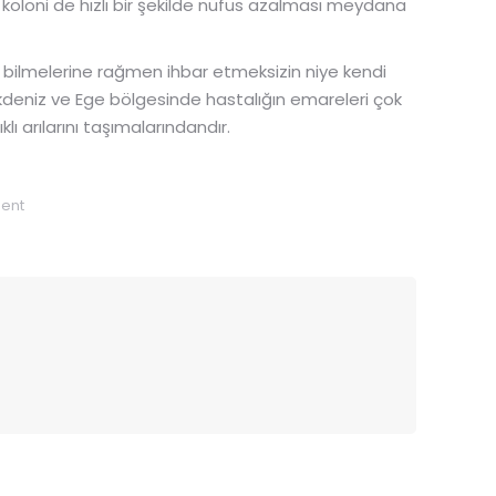
 koloni de hızlı bir şekilde nüfus azalması meydana
 bilmelerine rağmen ihbar etmeksizin niye kendi
Akdeniz ve Ege bölgesinde hastalığın emareleri çok
ı arılarını taşımalarındandır.
ent