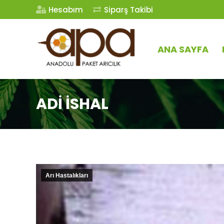
Hesabım
Siparş Takibi
ANA SAYFA
ADI İSHAL
Arı Hastalıkları