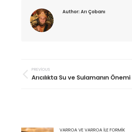
Author:
Arı Çobanı
Post
PREVIOUS
navigation
Arıcılıkta Su ve Sulamanın Önemi
Previous
post:
VARROA VE VARROA İLE FORMİK