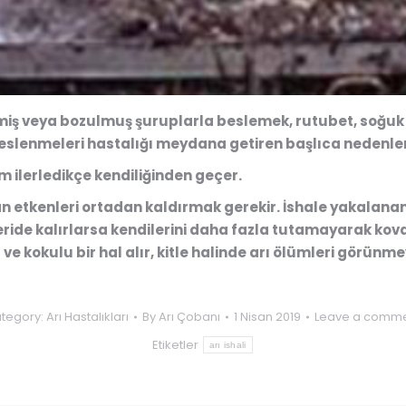
imiş veya bozulmuş şuruplarla beslemek, rutubet, soğuk
eslenmeleri hastalığı meydana getiren başlıca nedenler
im ilerledikçe kendiliğinden geçer.
n etkenleri ortadan kaldırmak gerekir.
İshale yakalanan
ide kalırlarsa kendilerini daha fazla tutamayarak kovan iç
ve kokulu bir hal alır, kitle halinde arı ölümleri görünme
tegory:
Arı Hastalıkları
By
Arı Çobanı
1 Nisan 2019
Leave a comm
Etiketler
arı ishali