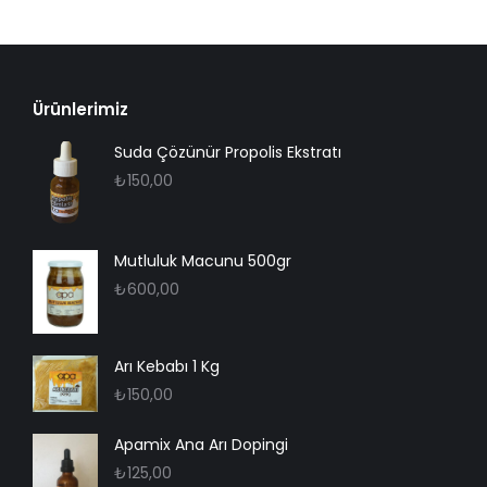
Ürünlerimiz
Suda Çözünür Propolis Ekstratı
₺
150,00
Mutluluk Macunu 500gr
₺
600,00
Arı Kebabı 1 Kg
₺
150,00
Apamix Ana Arı Dopingi
₺
125,00